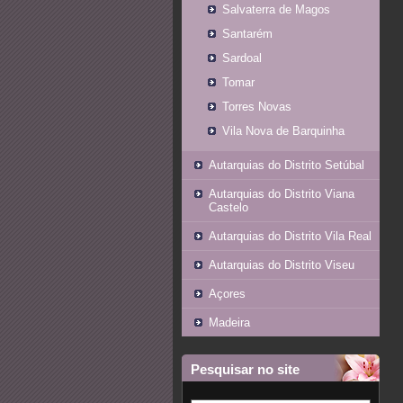
Salvaterra de Magos
Santarém
Sardoal
Tomar
Torres Novas
Vila Nova de Barquinha
Autarquias do Distrito Setúbal
Autarquias do Distrito Viana
Castelo
Autarquias do Distrito Vila Real
Autarquias do Distrito Viseu
Açores
Madeira
Pesquisar no site