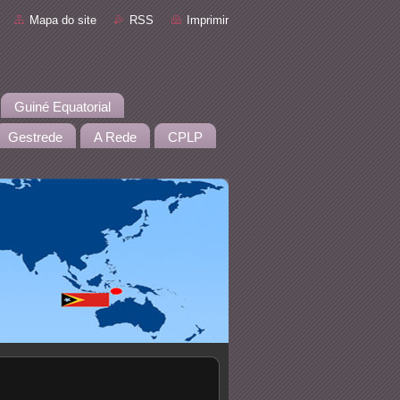
Mapa do site
RSS
Imprimir
Guiné Equatorial
Gestrede
A Rede
CPLP