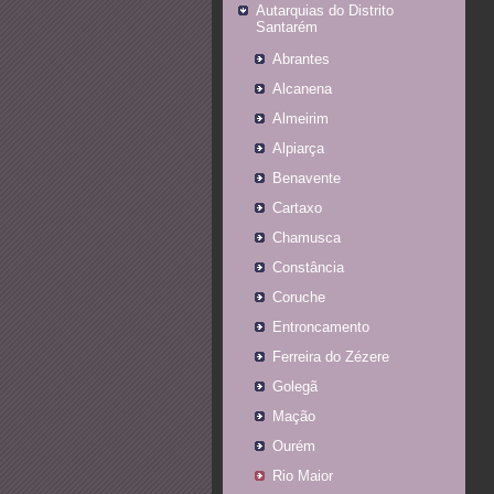
Autarquias do Distrito
Santarém
Abrantes
Alcanena
Almeirim
Alpiarça
Benavente
Cartaxo
Chamusca
Constância
Coruche
Entroncamento
Ferreira do Zézere
Golegã
Mação
Ourém
Rio Maior