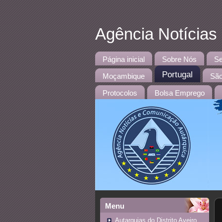
Agência Notícias
Página inicial
Sobre Nós
Se
Portugal
Moçambique
São
Protocolos
Bolsa Emprego
Menu
Autarquias do Distrito Aveiro