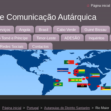
Página inicial
 e Comunicação Autárquica
rviços
Angola
Brasil
Cabo Verde
Guiné Bissau
 Tomé e Princípe
Timor-Leste
ADESÃO
Inquéritos
Redes Sociais
Contactos
Página inicial
>
Portugal
>
Autarquias do Distrito Santarém
>
Rio Maior