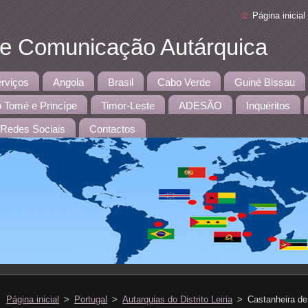
Página inicial
 e Comunicação Autárquica
rviços
Angola
Brasil
Cabo Verde
Guiné Bissau
 Tomé e Princípe
Timor-Leste
ADESÃO
Inquéritos
Redes Sociais
Contactos
Página inicial
>
Portugal
>
Autarquias do Distrito Leiria
>
Castanheira de