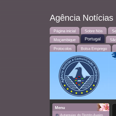
Agência Notícias
Página inicial
Sobre Nós
Se
Portugal
Moçambique
São
Protocolos
Bolsa Emprego
Menu
Autarquias do Distrito Aveiro