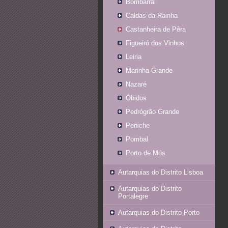
Bombarral
Caldas da Rainha
Castanheira de Pêra
Figueiró dos Vinhos
Leiria
Marinha Grande
Nazaré
Óbidos
Pedrógrão Grande
Peniche
Pombal
Porto de Mós
Autarquias do Distrito Lisboa
Autarquias do Distrito
Portalegre
Autarquias do Distrito Porto