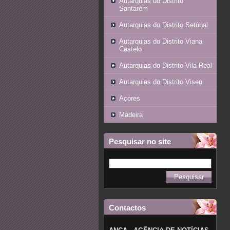
Autarquias do Distrito
Santarém
Autarquias do Distrito Setúbal
Autarquias do Distrito Viana
Castelo
Autarquias do Distrito Vila Real
Autarquias do Distrito Viseu
Açores
Madeira
Pesquisar no site
Contactos