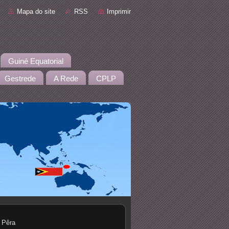
Mapa do site
RSS
Imprimir
Guiné Equatorial
Gestrede
A Rede
CPLP
 Pêra