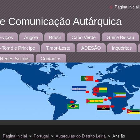
Página inicial
 e Comunicação Autárquica
rviços
Angola
Brasil
Cabo Verde
Guiné Bissau
 Tomé e Princípe
Timor-Leste
ADESÃO
Inquéritos
Redes Sociais
Contactos
Página inicial
>
Portugal
>
Autarquias do Distrito Leiria
>
Ansião