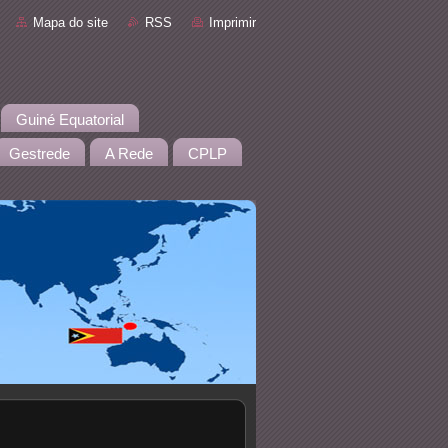
Mapa do site
RSS
Imprimir
Guiné Equatorial
Gestrede
A Rede
CPLP