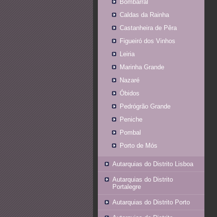
Bombarral
Caldas da Rainha
Castanheira de Pêra
Figueiró dos Vinhos
Leiria
Marinha Grande
Nazaré
Óbidos
Pedrógrão Grande
Peniche
Pombal
Porto de Mós
Autarquias do Distrito Lisboa
Autarquias do Distrito
Portalegre
Autarquias do Distrito Porto