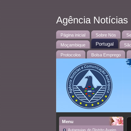
Agência Notícias
Página inicial
Sobre Nós
Se
Portugal
Moçambique
São
Protocolos
Bolsa Emprego
Menu
Autarquias do Distrito Aveiro