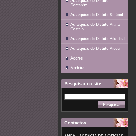
Autarquias do Distrito
Santarém
Autarquias do Distrito Setúbal
Autarquias do Distrito Viana
Castelo
Autarquias do Distrito Vila Real
Autarquias do Distrito Viseu
Açores
Madeira
Pesquisar no site
Contactos