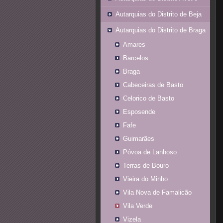
Autarquias do Distrito de Beja
Autarquias do Distrito de Braga
Amares
Barcelos
Braga
Cabeceiras de Basto
Celorico de Basto
Esposende
Fafe
Guimarães
Póvoa de Lanhoso
Terras de Bouro
Vieira do Minho
Vila Nova de Famalicão
Vila Verde
Vizela