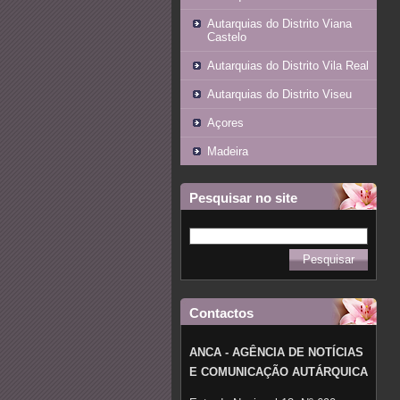
Autarquias do Distrito Viana
Castelo
Autarquias do Distrito Vila Real
Autarquias do Distrito Viseu
Açores
Madeira
Pesquisar no site
Contactos
ANCA - AGÊNCIA DE NOTÍCIAS
E COMUNICAÇÃO AUTÁRQUICA