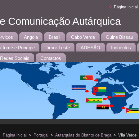
Página inicial
 e Comunicação Autárquica
rviços
Angola
Brasil
Cabo Verde
Guiné Bissau
 Tomé e Princípe
Timor-Leste
ADESÃO
Inquéritos
Redes Sociais
Contactos
Página inicial
>
Portugal
>
Autarquias do Distrito de Braga
>
Vila Verde