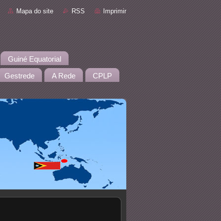
Mapa do site
RSS
Imprimir
Guiné Equatorial
Gestrede
A Rede
CPLP