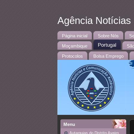
Agência Notícias
Página inicial
Sobre Nós
Se
Portugal
Moçambique
São
Protocolos
Bolsa Emprego
Menu
Autarquias do Distrito Aveiro