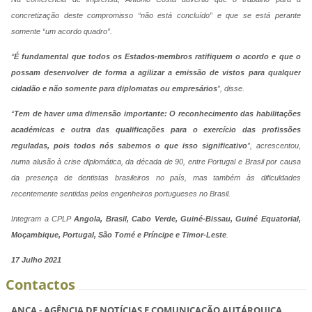
concretização deste compromisso “não está concluído” e que se está perante
somente “um acordo quadro”.
“
É fundamental que todos os Estados-membros ratifiquem o acordo e que o
possam desenvolver de forma a agilizar a emissão de vistos para qualquer
cidadão e não somente para diplomatas ou empresários
”, disse.
“
Tem de haver uma dimensão importante: O reconhecimento das habilitações
académicas e outra das qualificações para o exercício das profissões
reguladas, pois todos nós sabemos o que isso significativo
”, acrescentou,
numa alusão à crise diplomática, da década de 90, entre Portugal e Brasil por causa
da presença de dentistas brasileiros no país, mas também às dificuldades
recentemente sentidas pelos engenheiros portugueses no Brasil.
Integram a CPLP
Angola, Brasil, Cabo Verde, Guiné-Bissau, Guiné Equatorial,
Moçambique, Portugal, São Tomé e Príncipe e Timor-Leste
.
17 Julho 2021
Contactos
ANCA - AGÊNCIA DE NOTÍCIAS E COMUNICAÇÃO AUTÁRQUICA