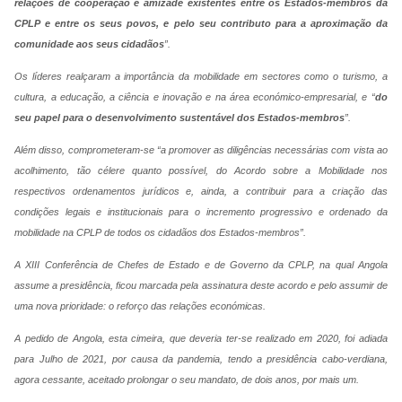
relações de cooperação e amizade existentes entre os Estados-membros da
CPLP e entre os seus povos, e pelo seu contributo para a aproximação da
comunidade aos seus cidadãos
”.
Os líderes realçaram a importância da mobilidade em sectores como o turismo, a
cultura, a educação, a ciência e inovação e na área económico-empresarial, e “
do
seu papel para o desenvolvimento sustentável dos Estados-membros
”.
Além disso, comprometeram-se “a promover as diligências necessárias com vista ao
acolhimento, tão célere quanto possível, do Acordo sobre a Mobilidade nos
respectivos ordenamentos jurídicos e, ainda, a contribuir para a criação das
condições legais e institucionais para o incremento progressivo e ordenado da
mobilidade na CPLP de todos os cidadãos dos Estados-membros”.
A XIII Conferência de Chefes de Estado e de Governo da CPLP, na qual Angola
assume a presidência, ficou marcada pela assinatura deste acordo e pelo assumir de
uma nova prioridade: o reforço das relações económicas.
A pedido de Angola, esta cimeira, que deveria ter-se realizado em 2020, foi adiada
para Julho de 2021, por causa da pandemia, tendo a presidência cabo-verdiana,
agora cessante, aceitado prolongar o seu mandato, de dois anos, por mais um.