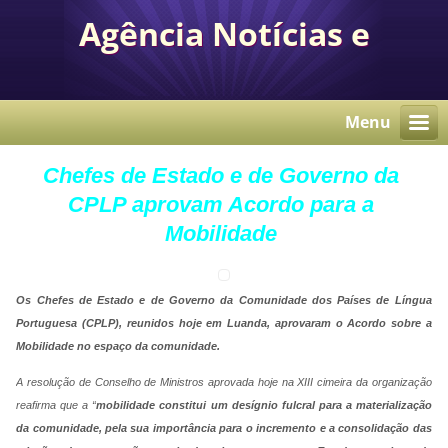
Agência Notícias e
Comunicação Autárquica
Menu
Chefes de Estado e de Governo da
CPLP aprovam Acordo para a
Mobilidade
Os Chefes de Estado e de Governo da Comunidade dos Países de Língua
Portuguesa (CPLP), reunidos hoje em Luanda, aprovaram o Acordo sobre a
Mobilidade no espaço da comunidade.
A resolução de Conselho de Ministros aprovada hoje na XIII cimeira da organização
reafirma que a “
mobilidade constitui um desígnio fulcral para a materialização
da comunidade, pela sua importância para o incremento e a consolidação das