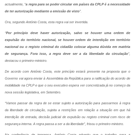
actualmente, “
a regra para se poder circular em países da CPLP é a necessidade
de ter autorização mediante a emissão de visto
”.
Ora, segundo António Costa, esta regra vai ser invertida.
“
Por princípio deve haver autorização, salvo se houver uma ordem de
expulsão do território nacional, se houver ordem de interdição em território
nacional ou o registo criminal do cidadão colocar alguma dúvida em matéria
de segurança. Fora isso, a regra deve ser a da liberdade da circulação
”,
destacou o primeiro-ministro.
De acordo com António Costa, este princípio estará presente na proposta que o
Governo vai agora enviar à Assembleia da República para a ratificação do acordo de
mobilidade na CPLP e que o seu executivo espera ver concretizada já no começo da
nova sessão legislativa, em Setembro.
“Vamos passar da regra de se estar sujeito a autorização para passarmos à regra
da liberdade de circulação, sujeita a restrições em relação a situação em que há
interdição de entrada, decisão judicial de expulsão ou registo criminal com risco de
segurança interna. A regra passa a ser a da liberdade”, frisou o primeiro-ministro.
Na conferência de imprensa, António Costa advertiu que o trabalho para a