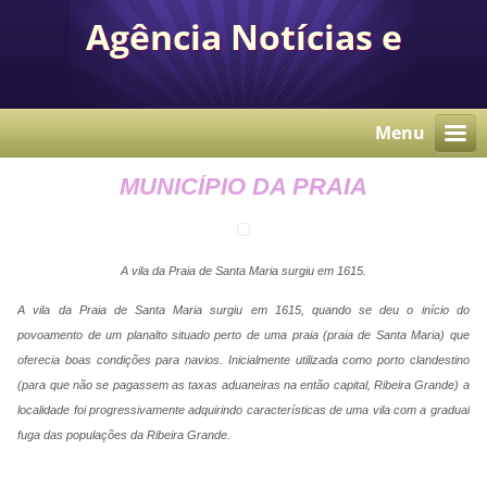
Agência Notícias e
Comunicação Autárquica
Menu
MUNICÍPIO DA PRAIA
A vila da Praia de Santa Maria surgiu em 1615.
A vila da Praia de Santa Maria surgiu em 1615, quando se deu o início do
povoamento de um planalto situado perto de uma praia (praia de Santa Maria) que
oferecia boas condições para navios. Inicialmente utilizada como porto clandestino
(para que não se pagassem as taxas aduaneiras na então capital, Ribeira Grande) a
localidade foi progressivamente adquirindo características de uma vila com a gradual
fuga das populações da Ribeira Grande.