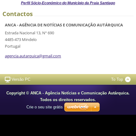
Perfil Sócio-Económico do Município da Praia Santiago
Contactos
ANCA - AGÊNCIA DE NOTÍCIAS E COMUNICAÇÃO AUTÁRQUICA
Estrada Nacional 13, Nº 690
4485-473 Mindelo
Portugal
agencia.
autarqui
ca@gmail
.com
Versão PC
To Top
Copyright © ANCA - Agência Notícias e Comunicação Autárquica.
Todos os direitos reservados.
Crie o seu site grátis