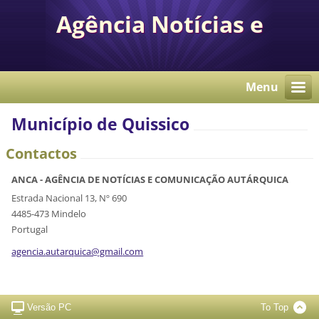
Agência Notícias e
Comunicação Autárquica
Menu
Município de Quissico
Contactos
ANCA - AGÊNCIA DE NOTÍCIAS E COMUNICAÇÃO AUTÁRQUICA
Estrada Nacional 13, Nº 690
4485-473 Mindelo
Portugal
agencia.
autarqui
ca@gmail
.com
Versão PC
To Top