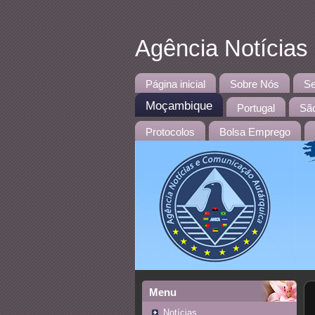
Agência Notícias
Página inicial
Sobre Nós
Se
Moçambique
Portugal
São
Protocolos
Bolsa Emprego
Menu
Notícias