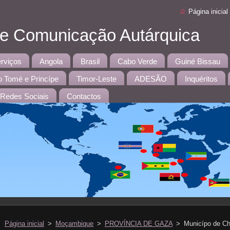
Página inicial
 e Comunicação Autárquica
rviços
Angola
Brasil
Cabo Verde
Guiné Bissau
 Tomé e Princípe
Timor-Leste
ADESÃO
Inquéritos
Redes Sociais
Contactos
Página inicial
>
Moçambique
>
PROVÍNCIA DE GAZA
>
Municípo de C