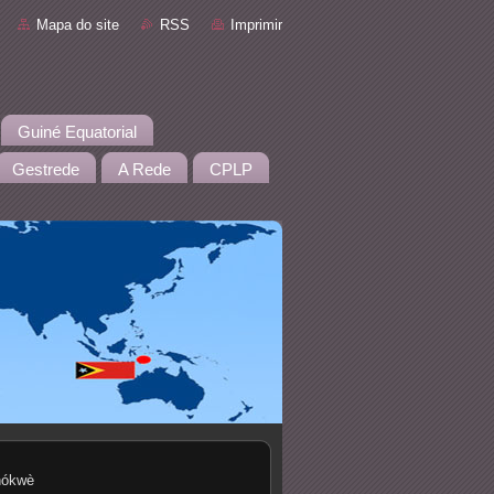
Mapa do site
RSS
Imprimir
Guiné Equatorial
Gestrede
A Rede
CPLP
hókwè