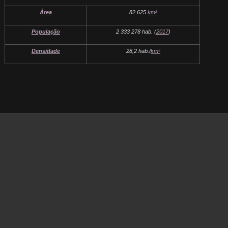
Área
82 625
km²
População
2 333 278 hab. (
2017
)
Densidade
28,2 hab./
km²