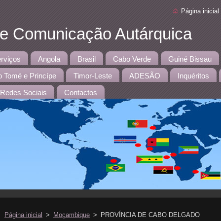
Página inicial
 e Comunicação Autárquica
rviços
Angola
Brasil
Cabo Verde
Guiné Bissau
 Tomé e Princípe
Timor-Leste
ADESÃO
Inquéritos
Redes Sociais
Contactos
Página inicial
>
Moçambique
>
PROVÍNCIA DE CABO DELGADO