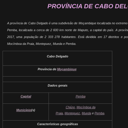
PROVÍNCIA DE CABO DE
A província de Cabo Delgado é uma subdivisão de Moçambique localizada no extremo n
Pemba, localizada a cerca de 2 600 km norte de Maputo, a capital do país. A proví
2017, uma população de 2 333 278 habitantes. Está dividida em 17 distritos e pos
Mocímboa da Praia, Montepuez, Mueda e Pemba.
Cabo Delgado
Província de
Moçambique
Dados gerais
Capital
Pemba
Chiúre
,
Mocímboa da
Município
(s)
Praia
,
Montepuez
,
Mueda
e
Pemba
.
Características geográficas