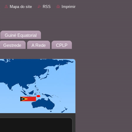
Mapa do site
RSS
Imprimir
Guiné Equatorial
Gestrede
A Rede
CPLP