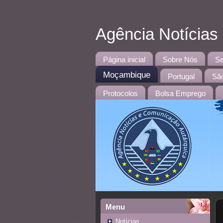
Agência Notícias
Página inicial
Sobre Nós
Se
Moçambique
Portugal
São
Protocolos
Bolsa Emprego
Menu
Notícias