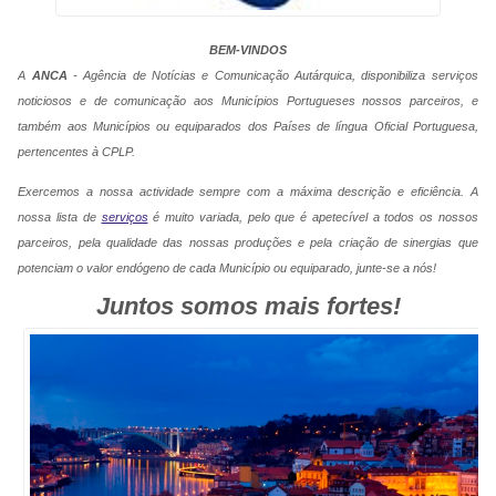
BEM-VINDOS
A
ANCA
- Agência de Notícias e Comunicação Autárquica
, disponibiliza serviços
noticiosos e de comunicação aos Municípios Portugueses nossos parceiros, e
também aos Municípios ou equiparados dos Países de língua Oficial Portuguesa,
pertencentes à CPLP.
Exercemos a nossa actividade sempre com a máxima descrição e eficiência. A
nossa lista de
serviços
é muito variada, pelo que é apetecível a todos os nossos
parceiros, pela qualidade das nossas produções e pela criação de sinergias que
potenciam o valor endógeno de cada Município ou equiparado, junte-se a nós!
Juntos somos mais fortes!