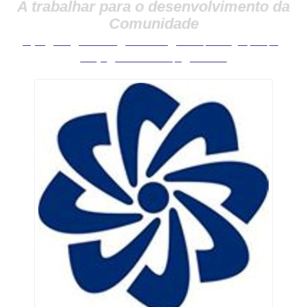
A trabalhar para o desenvolvimento da
Comunidade
Angola
_
Brasil
_
Cabo Verde
_
Guiné-Bissau
_
Guiné Equatorial
_
Moçambique
_
Portugal
_
São Tomé e Príncipe
_
Timor-Leste